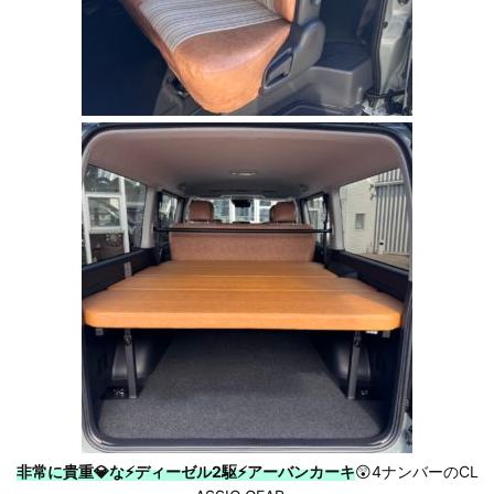
非常に貴重💎な⚡ディーゼル2駆⚡アーバンカーキ
😲4ナンバーのCL