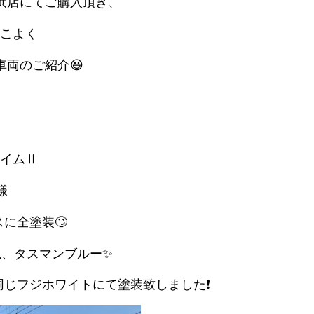
浜店にてご購入頂き、
こよく
車両のご紹介😃
イムⅡ
仕様
に全塗装🙄
、タスマンブルー✨
じフジホワイトにて塗装致しました❗