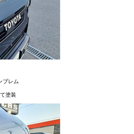
ンブレム
て塗装