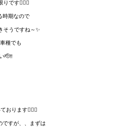
🙇🏻‍♀️
る時期なので
きそうですね～✨
車種でも
🫡‼
ます🙇🏻‍♀️
のですが、、まずは