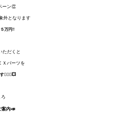
ーン👏
象外となります
で
‼
５万円
いただくと
ＥＸパーツを
‍♀️💥
ころ
案内📣