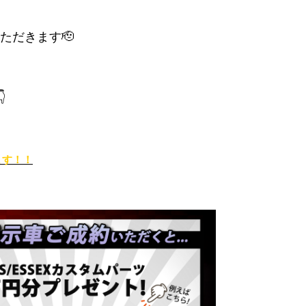
ただきます🫡
👇
ます！！