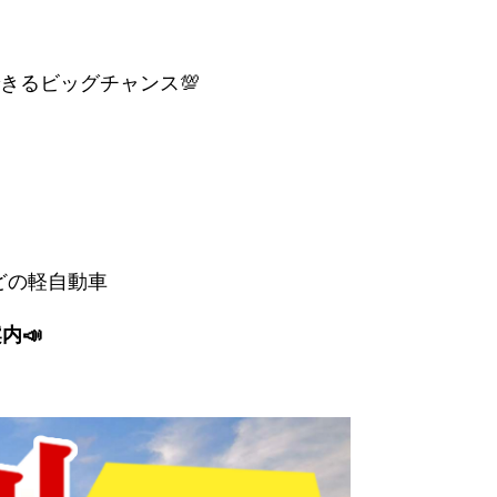
きるビッグチャンス💯
どの軽自動車
内📣