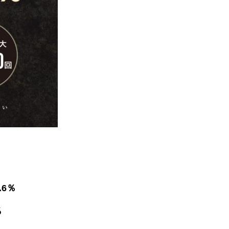
.6％
％