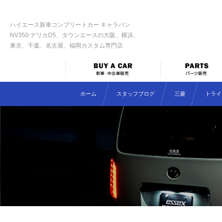
ハイエース新車コンプリートカー キャラバン
NV350 デリカD5、タウンエースの大阪、横浜、
東京、千葉、名古屋、福岡カスタム専門店
ホーム
スタッフブログ
三菱
トライ