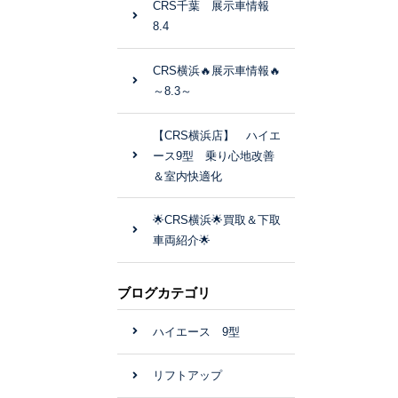
CRS千葉 展示車情報
8.4
CRS横浜🔥展示車情報🔥
～8.3～
【CRS横浜店】 ハイエ
ース9型 乗り心地改善
＆室内快適化
🌟CRS横浜🌟買取＆下取
車両紹介🌟
ブログカテゴリ
ハイエース 9型
リフトアップ