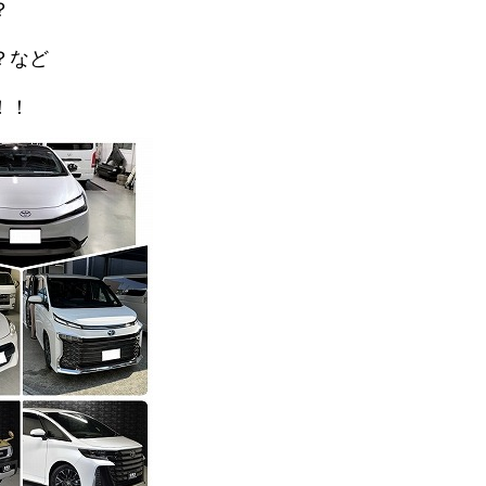
？
？など
！！