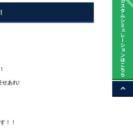
！
！
せあれ!
す！！