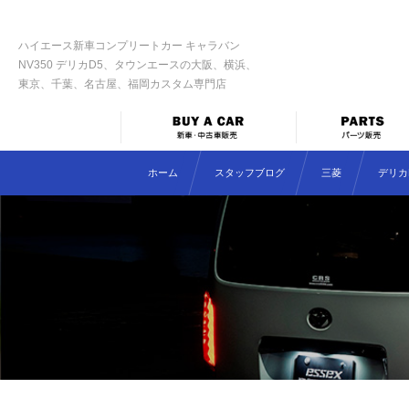
ハイエース新車コンプリートカー キャラバン
NV350 デリカD5、タウンエースの大阪、横浜、
東京、千葉、名古屋、福岡カスタム専門店
ホーム
スタッフブログ
三菱
デリカD