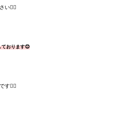
‍♀️
ております😊
‍↕️