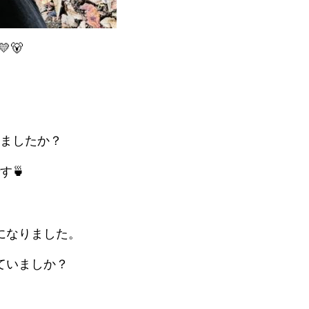
🐻
ましたか？
す🍵
になりました。
ていましか？