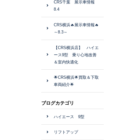
CRS千葉 展示車情報
8.4
CRS横浜🔥展示車情報🔥
～8.3～
【CRS横浜店】 ハイエ
ース9型 乗り心地改善
＆室内快適化
🌟CRS横浜🌟買取＆下取
車両紹介🌟
ブログカテゴリ
ハイエース 9型
リフトアップ