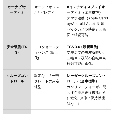
カーナビ/オ
オーディオレス
8インチディスプレイオ
ーディオ
/ ナビレディ
ーディオ（全車標準）
スマホ連携（Apple CarPl
ay/Android Auto）対応。
バックカメラ映像も大画
面で確認可能。
安全装備(TS
トヨタセーフテ
TSS 3.0 (最新世代)
S)
ィセンス (旧世
交差点での右左折時や、
代)
二輪車・夜間の自転車も
検知可能に進化。
クルーズコン
設定なし / 一部
レーダークルーズコント
トロール
グレードのみ定
ロール（全車標準）
速型
ガソリン・ディーゼル問
わず全車速追従機能付き
に進化（※停止保持機能
はなし）