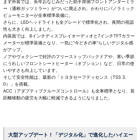
まず外装では、長年おなじみだった助手席側フロントアンダーミラ
ー（通称ガッツミラー）がついに廃止され、かわりにパノラミック
ビューモニターが全車標準装備に。
さらに、LEDヘッドライトも全グレードで標準化され、夜間の視認
性も大きく向上しました。
内装面では、8インチディスプレイオーディオと7インチTFTカラー
メーターが標準装備となり、一気に“今どきの車”らしいデジタル感
がアップ。
ノアやヴォクシーで好評のフリーストップバックドアや、寒い季節
にうれしいフロントシートヒーター（オプション）など、日常の使
いやすさも向上しています。
そして安全性能は、最新の「トヨタセーフティセンス（TSS 3.
0）」を搭載。
ACC（アダプティブクルーズコントロール）も全車標準となり、長
距離移動の疲労を大幅に軽減できるようになりました。
大型アップデート！「デジタル化」で進化したハイエー