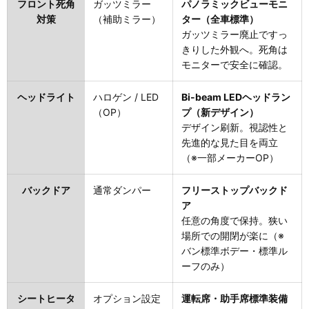
フロント死角
ガッツミラー
パノラミックビューモニ
対策
（補助ミラー）
ター（全車標準）
ガッツミラー廃止ですっ
きりした外観へ。死角は
モニターで安全に確認。
ヘッドライト
ハロゲン / LED
Bi-beam LEDヘッドラン
（OP）
プ（新デザイン）
デザイン刷新。視認性と
先進的な見た目を両立
（※一部メーカーOP）
バックドア
通常ダンパー
フリーストップバックド
ア
任意の角度で保持。狭い
場所での開閉が楽に（※
バン標準ボデー・標準ル
ーフのみ）
シートヒータ
オプション設定
運転席・助手席標準装備