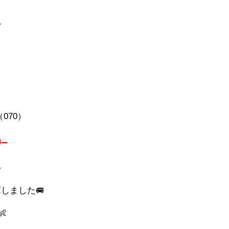
ン
070）
0
–

しました🚐
