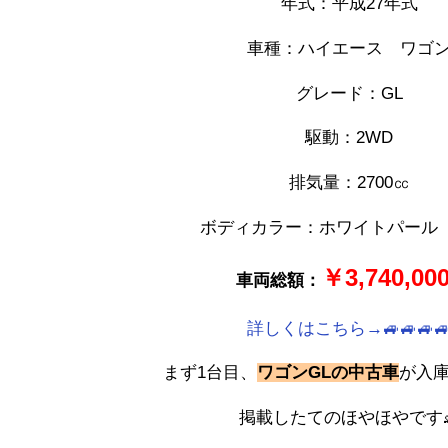
年式：平成27
年式
車種：ハイエース ワゴ
グレード：GL
駆動：2
WD
排気量：27
00
㏄
ボディカラー：ホワイトパール（
￥3,740,00
車両総額：
詳しくはこちら→🚙🚙🚙
まず1台目、
ワゴンGLの中古車
が入庫
掲載したてのほやほやです