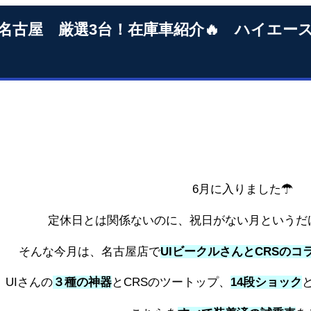
S名古屋 厳選3台！在庫車紹介🔥 ハイエ
6月に入りました☂
定休日とは関係ないのに、祝日がない月というだけ
そんな今月は、名古屋店で
UIビークルさんとCRSのコ
UIさんの
３種の神器
とCRSのツートップ、
14段ショック