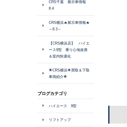
CRS千葉 展示車情報
8.4
CRS横浜🔥展示車情報🔥
～8.3～
【CRS横浜店】 ハイエ
ース9型 乗り心地改善
＆室内快適化
🌟CRS横浜🌟買取＆下取
車両紹介🌟
ブログカテゴリ
ハイエース 9型
リフトアップ