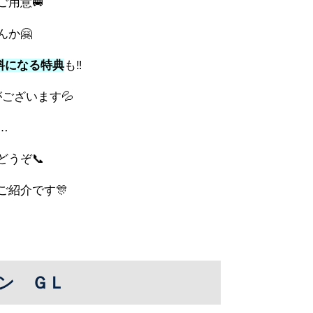
ご用意🚐
か🤗
料になる特典
も‼
ございます💦
…
うぞ📞
紹介です🎊
ン ＧＬ