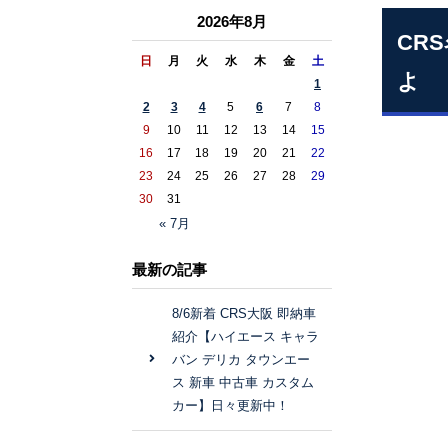
2026年8月
CR
日
月
火
水
木
金
土
よ
1
2
3
4
5
6
7
8
9
10
11
12
13
14
15
16
17
18
19
20
21
22
23
24
25
26
27
28
29
30
31
« 7月
最新の記事
8/6新着 CRS大阪 即納車
紹介【ハイエース キャラ
バン デリカ タウンエー
ス 新車 中古車 カスタム
カー】日々更新中！