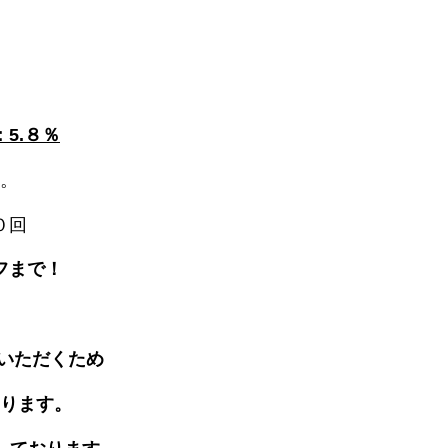
5.８％
。
０回
フまで！
いただくため
ります。