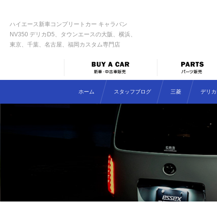
ハイエース新車コンプリートカー キャラバン
NV350 デリカD5、タウンエースの大阪、横浜、
東京、千葉、名古屋、福岡カスタム専門店
ホーム
スタッフブログ
三菱
デリカD