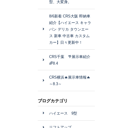
型、大変身。
8/6新着 CRS大阪 即納車
紹介【ハイエース キャラ
バン デリカ タウンエー
ス 新車 中古車 カスタム
カー】日々更新中！
CRS千葉 🌴展示車紹介
🌈8.4
CRS横浜🔥展示車情報🔥
～8.3～
ブログカテゴリ
ハイエース 9型
リフトアップ