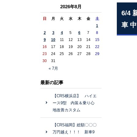
2026年8月
6/
日
月
火
水
木
金
土
車 
1
2
3
4
5
6
7
8
9
10
11
12
13
14
15
16
17
18
19
20
21
22
23
24
25
26
27
28
29
30
31
« 7月
最新の記事
【CRS横浜店】 ハイエ
ース9型 内装＆乗り心
地改善カスタム
【CRS福岡】総額〇〇〇
万円越え！！！ 新車9