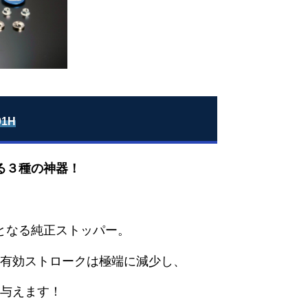
1H
る３種の神器！
となる純正ストッパー。
有効ストロークは極端に減少し、
与えます！