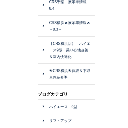
CRS千葉 展示車情報
8.4
CRS横浜🔥展示車情報🔥
～8.3～
【CRS横浜店】 ハイエ
ース9型 乗り心地改善
＆室内快適化
🌟CRS横浜🌟買取＆下取
車両紹介🌟
ブログカテゴリ
ハイエース 9型
リフトアップ