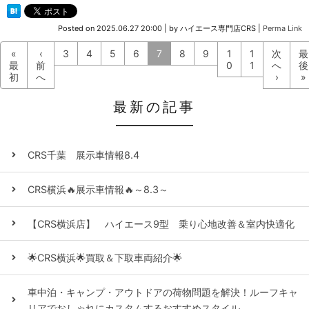
Posted on
2025.06.27 20:00
|
by
ハイエース専門店CRS
|
Perma Link
«
‹
3
4
5
6
7
8
9
1
1
次
最
最
前
0
1
へ
後
初
へ
›
»
最新の記事
CRS千葉 展示車情報8.4
CRS横浜🔥展示車情報🔥～8.3～
【CRS横浜店】 ハイエース9型 乗り心地改善＆室内快適化
🌟CRS横浜🌟買取＆下取車両紹介🌟
車中泊・キャンプ・アウトドアの荷物問題を解決！ルーフキャ
リアでおしゃれにカスタムするおすすめスタイル