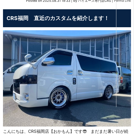
Posted on
2025.08.31 19:33
|
by
ハイエース専門店CRS
|
Perma Link
CRS福岡 直近のカスタムを紹介します！
こんにちは、CRS福岡店【おかもん】です😎 まだまだ暑い日が続