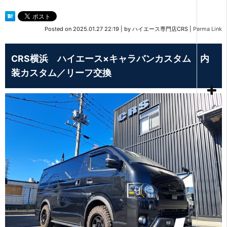
Posted on
2025.01.27 22:19
|
by
ハイエース専門店CRS
|
Perma Link
CRS横浜 ハイエース×キャラバンカスタム 内
装カスタム／リーフ交換