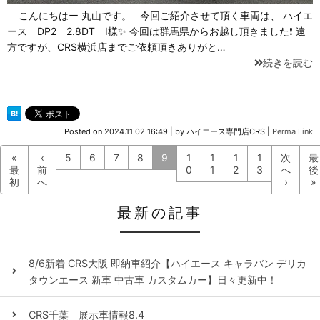
こんにちはー 丸山です。 今回ご紹介させて頂く車両は、 ハイエ
ース DP2 2.8DT I様✨ 今回は群馬県からお越し頂きました❗ 遠
方ですが、CRS横浜店までご依頼頂きありがと…
続きを読む
Posted on
2024.11.02 16:49
|
by
ハイエース専門店CRS
|
Perma Link
«
‹
5
6
7
8
9
1
1
1
1
次
最
最
前
0
1
2
3
へ
後
初
へ
›
»
最新の記事
8/6新着 CRS大阪 即納車紹介【ハイエース キャラバン デリカ
タウンエース 新車 中古車 カスタムカー】日々更新中！
CRS千葉 展示車情報8.4