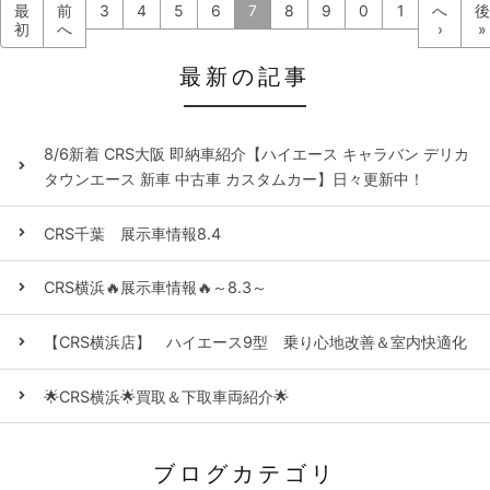
最
前
3
4
5
6
7
8
9
0
1
へ
後
初
へ
›
»
最新の記事
8/6新着 CRS大阪 即納車紹介【ハイエース キャラバン デリカ
タウンエース 新車 中古車 カスタムカー】日々更新中！
CRS千葉 展示車情報8.4
CRS横浜🔥展示車情報🔥～8.3～
【CRS横浜店】 ハイエース9型 乗り心地改善＆室内快適化
🌟CRS横浜🌟買取＆下取車両紹介🌟
ブログカテゴリ