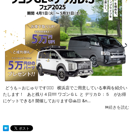
どうも～おじゅりです🙋🏻‍♀️ 横浜店でご用意している車両を紹介い
たします！ あと残り４日‼‼ ワゴンＧＬ と デリカＤ：５ がお得
にゲットできる‼ 開催しております😌🙏🏻 &n…
続きを読む