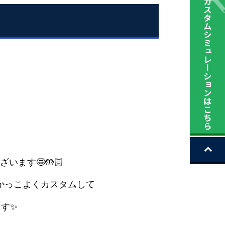
ます🤩🤲🏻
かっこよくカスタムして
す✨