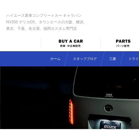
ハイエース新車コンプリートカー キャラバン
NV350 デリカD5、タウンエースの大阪、横浜、
東京、千葉、名古屋、福岡カスタム専門店
ホーム
スタッフブログ
三菱
トライ