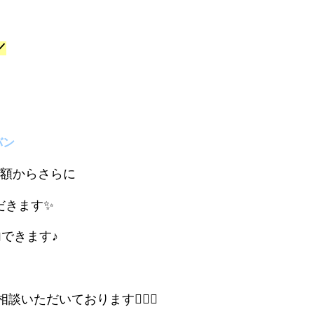
／
バン
額からさらに
だきます✨
できます♪
ただいております🙇🏻‍♀️