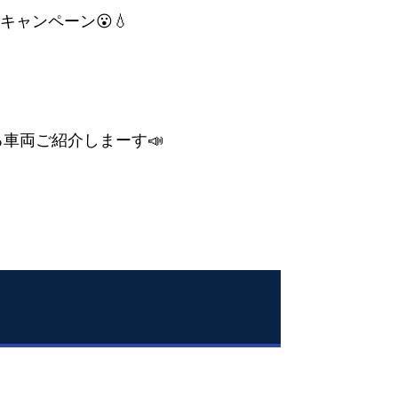
ャンペーン😮💧
いる車両ご紹介しまーす📣