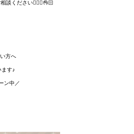
さい🙇🏻‍♀️👌🏻
い方へ
ます♪
ーン中／