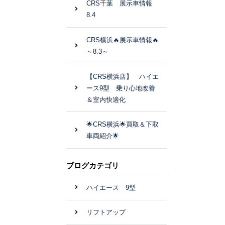
CRS千葉 展示車情報
8.4
CRS横浜🔥展示車情報🔥
～8.3～
【CRS横浜店】 ハイエ
ース9型 乗り心地改善
＆室内快適化
🌟CRS横浜🌟買取＆下取
車両紹介🌟
ブログカテゴリ
ハイエース 9型
リフトアップ