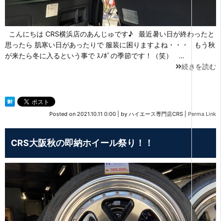
こんにちは CRS横浜店のあんじゅです♪ 最近暑い日が終わったと
思ったら 肌寒い日があったりで 服装に困りますよね・・・ もう秋
が来たら冬に入るという事で ｽﾉﾎﾞの季節です！（笑） …
続きを読む
Posted on
2021.10.11 0:00
|
by
ハイエース専門店CRS
|
Perma Link
CRS大阪秋の即納ホイール祭り！！