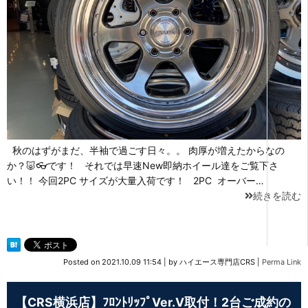
秋のはずがまだ、半袖で過ごす日々。。 肉厚が増えたからなの
か？🐷👓です！ それでは早速New即納ホイール達をご覧下さ
い！！ 今回2PC サイズが大量入荷です！ 2PC オーバー…
続きを読む
Posted on
2021.10.09 11:54
|
by
ハイエース専門店CRS
|
Perma Link
【CRS横浜店】ﾌﾛﾝﾄﾘｯﾌﾟVer.V取付！2台ご成約の