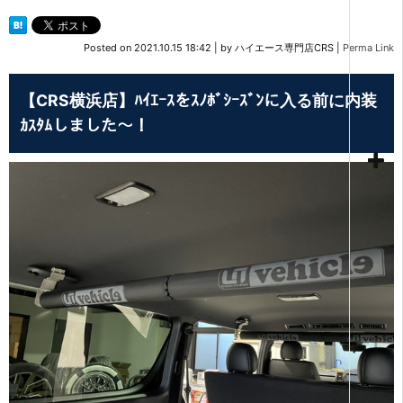
Posted on
2021.10.15 18:42
|
by
ハイエース専門店CRS
|
Perma Link
【CRS横浜店】ﾊｲｴｰｽをｽﾉﾎﾞｼｰｽﾞﾝに入る前に内装
ｶｽﾀﾑしました～！