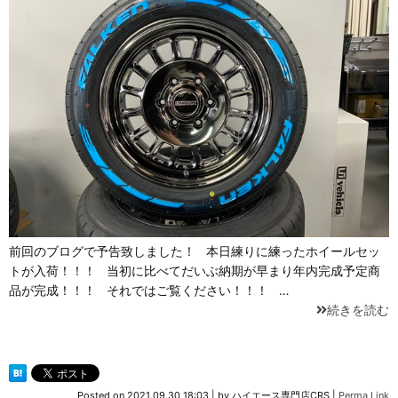
前回のブログで予告致しました！ 本日練りに練ったホイールセッ
トが入荷！！！ 当初に比べてだいぶ納期が早まり年内完成予定商
品が完成！！！ それではご覧ください！！！ …
続きを読む
Posted on
2021.09.30 18:03
|
by
ハイエース専門店CRS
|
Perma Link