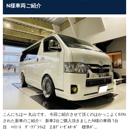
N様車両ご紹介
こんにちはー 丸山です。 今回ご紹介させて頂くのはかっこよくｶｽﾀﾑ
された新車のご紹介☟ 新車2台ご購入頂きましたN様の車両 1台
目 ﾊｲｴｰｽ ﾀﾞｰｸﾌﾟﾗｲﾑ2 2.8ﾃﾞｨｰｾﾞﾙﾀｰﾎﾞ 標準ﾎﾞ…