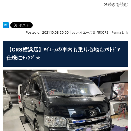
続きを読む
Posted on
2021.10.08 20:00
|
by
ハイエース専門店CRS
|
Perma Link
【CRS横浜店】ﾊｲｴｰｽの車内も乗り心地もｱｳﾄﾄﾞｱ
仕様にﾁｪﾝｼﾞ☆