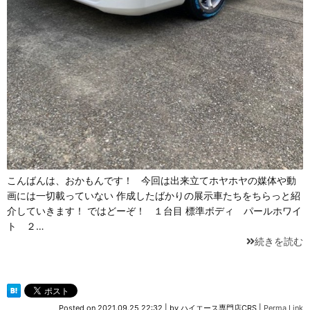
こんばんは、おかもんです！ 今回は出来立てホヤホヤの媒体や動
画には一切載っていない 作成したばかりの展示車たちをちらっと紹
介していきます！ ではどーぞ！ １台目 標準ボディ パールホワイ
ト ２…
続きを読む
Posted on
2021.09.25 22:32
|
by
ハイエース専門店CRS
|
Perma Link