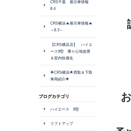
CRS千葉 展示車情報
8.4
CRS横浜🔥展示車情報🔥
～8.3～
【CRS横浜店】 ハイエ
ース9型 乗り心地改善
＆室内快適化
🌟CRS横浜🌟買取＆下取
車両紹介🌟
ブログカテゴリ
ハイエース 9型
リフトアップ