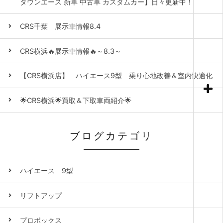
タウンエース 新車 中古車 カスタムカー】日々更新中！
CRS千葉 展示車情報8.4
CRS横浜🔥展示車情報🔥～8.3～
【CRS横浜店】 ハイエース9型 乗り心地改善＆室内快適化
🌟CRS横浜🌟買取＆下取車両紹介🌟
ブログカテゴリ
ハイエース 9型
リフトアップ
プロボックス