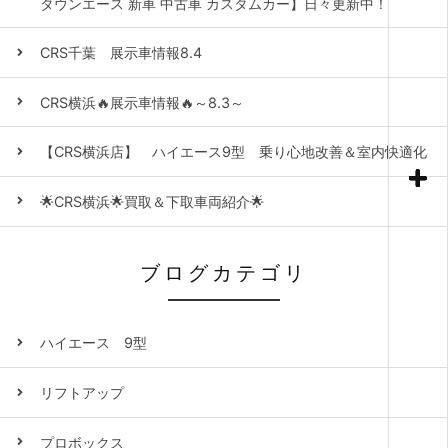
タウンエース 新車 中古車 カスタムカー】日々更新中！
CRS千葉 展示車情報8.4
CRS横浜🔥展示車情報🔥～8.3～
【CRS横浜店】 ハイエース9型 乗り心地改善＆室内快適化
🌟CRS横浜🌟買取＆下取車両紹介🌟
ブログカテゴリ
ハイエース 9型
リフトアップ
プロボックス