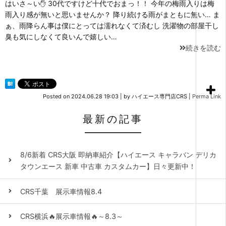
はいさ～い✋ 30代ですけど十代でおまっ！！ 今年の梅雨入りは梅
雨入り感が無いと思いませんか？ 降り続ける雨がまともに無い… ま
ぁ、雨降らん事は僕にとっては濡れなくて済むし 洗濯物の部屋干し
臭も気にしなくて良いんで嬉しい…
続きを読む
Posted on
2024.06.28 19:03
|
by
ハイエース専門店CRS
|
Perma Link
最新の記事
8/6新着 CRS大阪 即納車紹介【ハイエース キャラバン デリカ
タウンエース 新車 中古車 カスタムカー】日々更新中！
CRS千葉 展示車情報8.4
CRS横浜🔥展示車情報🔥～8.3～