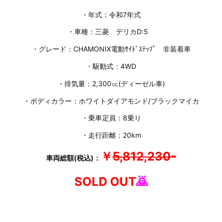
・年式：令和7年式
・車種：三菱 デリカD:5
・グレード：CHAMONIX電動ｻｲﾄﾞｽﾃｯﾌﾟ 非装着車
・駆動式：4WD
・排気量：2,300㏄(ディーゼル車)
・ボディカラー：ホワイトダイアモンド/ブラックマイカ
・乗車定員：8乗り
・走行距離：20km
￥
5,812,230-
車両総額(税込)：
SOLD OUT
🙇