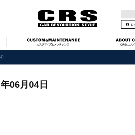
ロ
4日
6年06月04日