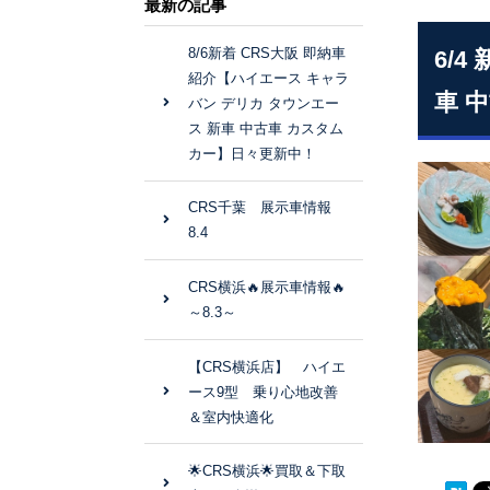
最新の記事
8/6新着 CRS大阪 即納車
6/
紹介【ハイエース キャラ
車 
バン デリカ タウンエー
ス 新車 中古車 カスタム
カー】日々更新中！
CRS千葉 展示車情報
8.4
CRS横浜🔥展示車情報🔥
～8.3～
【CRS横浜店】 ハイエ
ース9型 乗り心地改善
＆室内快適化
🌟CRS横浜🌟買取＆下取