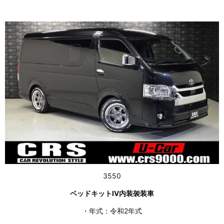
3550
ベッドキットⅣ内装袈装車
・年式：令和2年式