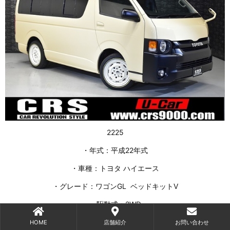
2225
・年式：平成22年式
・車種：トヨタ ハイエース
・グレード：ワゴンGL ベッドキットⅤ
・駆動式：2WD
・排気量：2,700㏄（ガソリン車）
HOME
店舗紹介
お問い合わせ