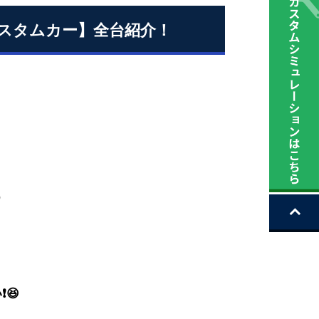
車カスタムカー】全台紹介！

い
❗😆