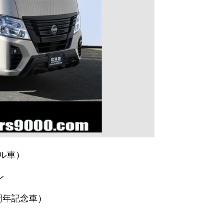
ル車）
ン
50周年記念車）