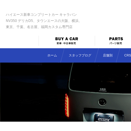
ハイエース新車コンプリートカー キャラバン
NV350 デリカD5、タウンエースの大阪、横浜、
東京、千葉、名古屋、福岡カスタム専門店
ホーム
スタッフブログ
店舗別
CR