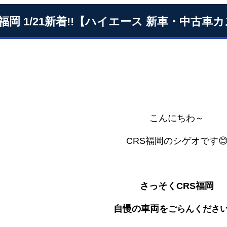
S福岡 1/21新着!!【ハイエース 新車・中古
こんにちわ～
CRS福岡のシゲオです
さっそく
CRS福岡
自慢の車両を
ごらんくださ