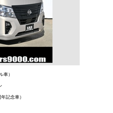
ル車）
ン
50周年記念車）