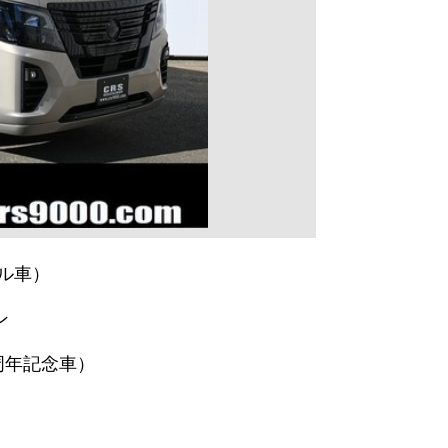
ル車）
ン
50周年記念車）