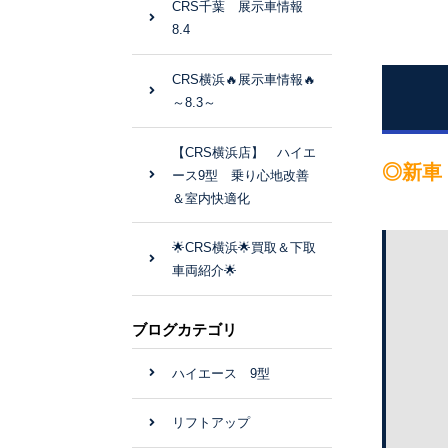
CRS千葉 展示車情報
8.4
CRS横浜🔥展示車情報🔥
～8.3～
【CRS横浜店】 ハイエ
◎新車
ース9型 乗り心地改善
＆室内快適化
🌟CRS横浜🌟買取＆下取
車両紹介🌟
ブログカテゴリ
ハイエース 9型
リフトアップ