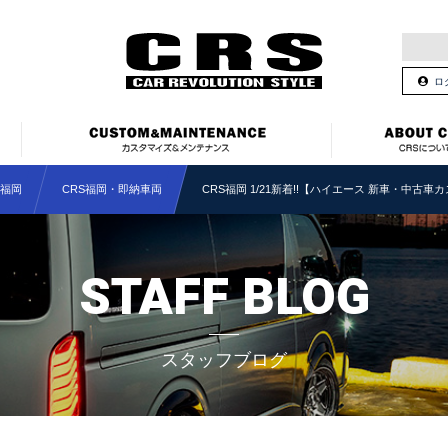
ロ
S福岡
CRS福岡・即納車両
CRS福岡 1/21新着!!【ハイエース 新車・中古
STAFF BLOG
スタッフブログ