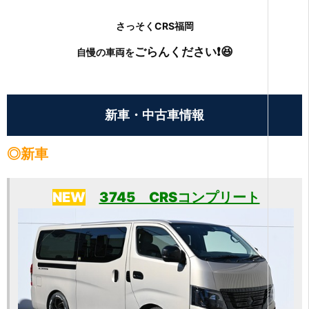
さっそく
CRS福岡
ごらんください
❗😆
自慢の車両を
新車・中古車情報
◎新車
NEW
3745 CRSコンプリート