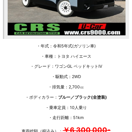
・年式：令和5年式(ガソリン車)
・車種：トヨタ ハイエース
・グレード：ワゴンGL ベッドキットⅣ
・駆動式：2WD
・排気量：2,700㏄
・ボディカラー：
ブルー／ブラック(全塗装)
・乗車定員：10人乗り
・走行距離：51km
￥6,300,000-
車両総額（税込み）：