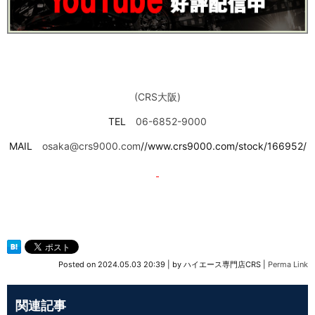
(CRS大阪)
TEL
06-6852-9000
MAIL
osaka@crs9000.com
//www.crs9000.com/stock/166952/
Posted on
2024.05.03 20:39
|
by
ハイエース専門店CRS
|
Perma Link
関連記事