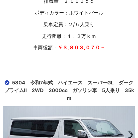
排気量：２,０００ｃｃ
ボディカラー：ホワイトパール
乗車定員：２/５人乗り
走行距離：４．２万
ｋｍ
車両総額：
￥３,８０３,０７０－
5804 令和7年式 ハイエース スーパーGL ダーク
プライムⅡ 2WD 2000cc ガソリン車 5人乗り 35k
m