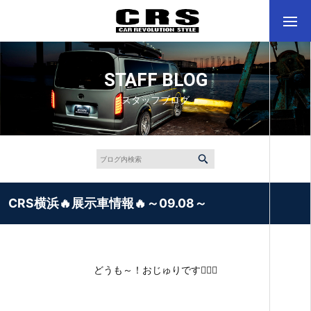
STAFF BLOG
スタッフブログ
CRS横浜🔥展示車情報🔥～09.08～
どうも～！おじゅりです🙋🏻‍♀️