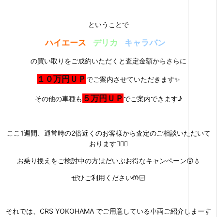
ということで
ハイエース
デリカ
キャラバン
の買い取りをご成約いただくと査定金額からさらに
１０万円ＵＰ
でご案内させていただきます✨
５万円ＵＰ
その他の車種も
でご案内できます♪
ここ1週間、通常時の2倍近くのお客様から査定のご相談いただいて
おります🙇🏻‍♀️
お乗り換えをご検討中の方はだいぶお得なキャンペーン😮💧
ぜひご利用ください🤲🏻
それでは、CRS YOKOHAMA でご用意している車両ご紹介しまーす