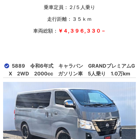
乗車定員：２/５人乗り
走行距離：３５
ｋｍ
車両総額：
￥４,３９６,３３０－
5889 令和6年式 キャラバン GRANDプレミアムG
X 2WD 2000cc ガソリン車 5人乗り 1.0万km