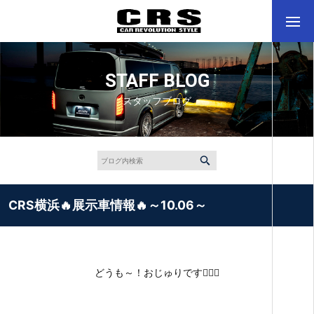
STAFF BLOG
スタッフブログ
CRS横浜🔥展示車情報🔥～10.06～
どうも～！おじゅりです🙋🏻‍♀️