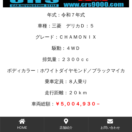
年式：令和７年式
車種：三菱 デリカＤ：５
グレード：ＣＨＡＭＯＮＩＸ
駆動：４ＷＤ
排気量：２３００ｃｃ
ボディカラー：ホワイトダイヤモンド／ブラックマイカ
乗車定員：８人乗り
走行距離：２０
ｋｍ
車両総額：
￥５,００４,９３０－
HOME
店舗紹介
お問い合わせ