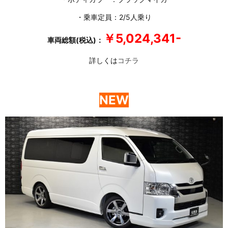
・乗車定員：2/5人乗り
￥5,024,341-
車両総額(税込)：
詳しくは
コチラ
NEW