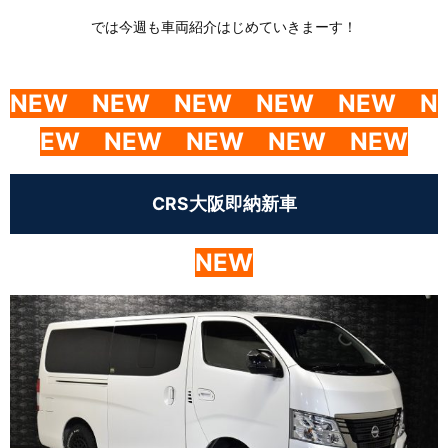
では今週も車両紹介はじめていきまーす！
NEW
NEW
NEW
NEW
NEW
N
EW
NEW
NEW NEW NEW
CRS大阪即納新車
NEW