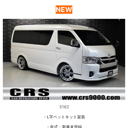
NEW
5162
・L字ベットキット架装
・年式：新車未登録