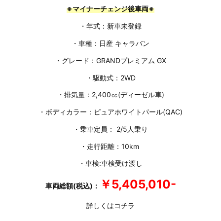
※マイナーチェンジ後車両※
・年式：新車未登録
・車種：日産 キャラバン
・グレード：GRANDプレミアム GX
・駆動式：2WD
・排気量：2,400㏄(ディーゼル車)
・ボディカラー：ピュアホワイトパール(QAC)
・乗車定員： 2/5人乗り
・走行距離：10km
・車検:車検受け渡し
￥5,405,010-
車両総額(税込)：
詳しくはコチラ