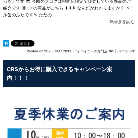
っち】です 😎 今回のブログは福岡店限定で販売している商品のご
紹介です‼‼‼ その商品がこちら ⬇⬇⬇ なんだかわかりますか？ ペー
ル缶のふたです🔧 ただの…
続きを読む
Posted on
2025.08.17 20:00
|
by
ハイエース専門店CRS
|
Perma Link
CRSからお得に購入できるキャンペーン案
内！！！