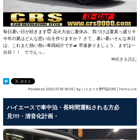
毎日暑い日が続きます😇 花火大会に夏休み、気づけば夏真っ盛り🌞
今年の夏はどんな思い出を作りますか？ さて、暑い暑いそんな本日
は、これまた熱い熱い車両紹介です🚙 早速参りましょう、まずは一
台目！！ ででんっ…
続きを読む
Posted on
2025.07.19 19:25
|
by
ハイエース専門店CRS
|
Perma Link
ハイエースで車中泊・長時間運転される方必
見‼‼・清音化計画・