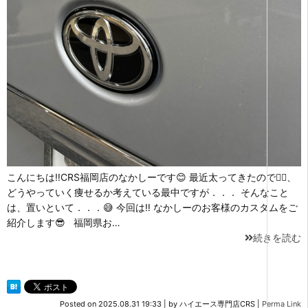
こんにちは‼CRS福岡店のなかしーです😊 最近太ってきたので🤦‍♂️、
どうやっていく痩せるか考えている最中ですが．．． そんなこと
は、置いといて．．．😅 今回は‼ なかしーのお客様のカスタムをご
紹介します😎 福岡県お…
続きを読む
Posted on
2025.08.31 19:33
|
by
ハイエース専門店CRS
|
Perma Link