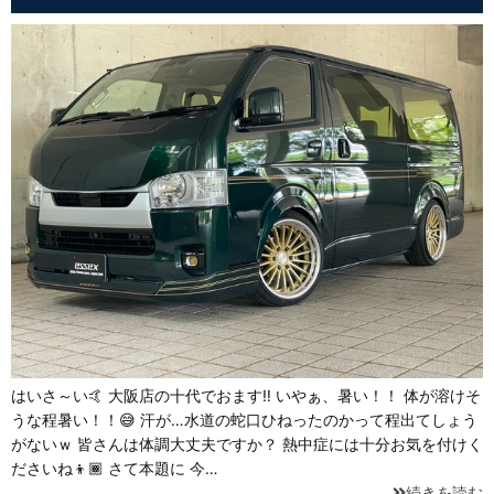
はいさ～い🤙 大阪店の十代でおます‼ いやぁ、暑い！！ 体が溶けそ
うな程暑い！！😅 汗が…水道の蛇口ひねったのかって程出てしょう
がないｗ 皆さんは体調大丈夫ですか？ 熱中症には十分お気を付けく
ださいね👦🏾 さて本題に 今…
続きを読む