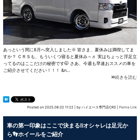
あっという間に8月へ突入しました🌞 皆さま、夏休みは満喫してま
すか？ ＣＲＳも、もういくつ寝ると夏休み～♬ 実はちょっと浮足立
ってるのはここだけの秘密です🤭 さあ、今週も早速おススメの車を
ご紹介させてください！！！ &n…
続きを読む
Posted on
2025.08.02 11:22
|
by
ハイエース専門店CRS
|
Perma Link
車の第一印象はここで決まる❕❕オシャレは足元か
ら👣ホイールをご紹介