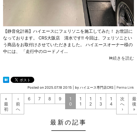
【静音化計画】ハイエースにフェリソニを施工してみた！ お世話に
なっております。 CRS大阪店 清水です‼ 今回は、フェリソニとい
う商品をお取付けさせていただきました。 ハイエースオーナー様の
中には、 「走行中のロードノイ…
続きを読む
Posted on
2025.07.18 20:15
|
by
ハイエース専門店CRS
|
Perma Link
«
‹
6
7
8
9
1
1
1
1
1
次
最
最
前
0
1
2
3
4
へ
後
初
へ
›
»
最新の記事