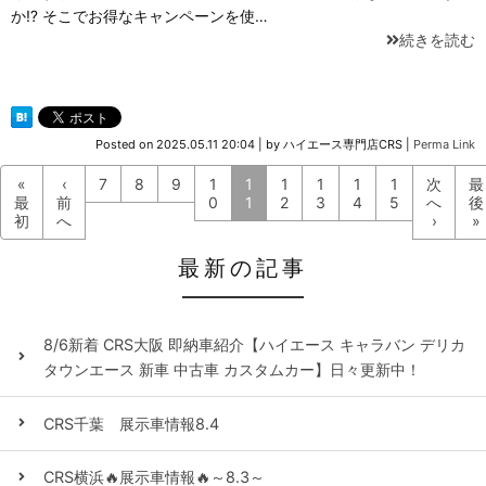
か⁉ そこでお得なキャンペーンを使…
続きを読む
Posted on
2025.05.11 20:04
|
by
ハイエース専門店CRS
|
Perma Link
«
‹
7
8
9
1
1
1
1
1
1
次
最
最
前
0
1
2
3
4
5
へ
後
初
へ
›
»
最新の記事
8/6新着 CRS大阪 即納車紹介【ハイエース キャラバン デリカ
タウンエース 新車 中古車 カスタムカー】日々更新中！
CRS千葉 展示車情報8.4
CRS横浜🔥展示車情報🔥～8.3～