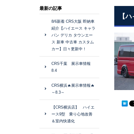
最新の記事
【ハ
8/6新着 CRS大阪 即納車
紹介【ハイエース キャラ
バン デリカ タウンエー
ス 新車 中古車 カスタム
カー】日々更新中！
CRS千葉 展示車情報
8.4
CRS横浜🔥展示車情報🔥
～8.3～
【CRS横浜店】 ハイエ
ース9型 乗り心地改善
＆室内快適化