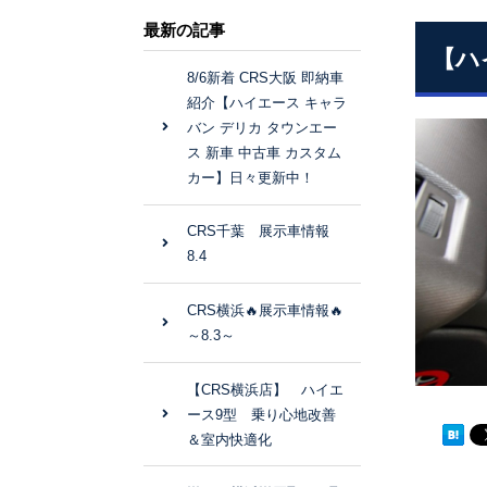
最新の記事
【ハ
8/6新着 CRS大阪 即納車
紹介【ハイエース キャラ
バン デリカ タウンエー
ス 新車 中古車 カスタム
カー】日々更新中！
CRS千葉 展示車情報
8.4
CRS横浜🔥展示車情報🔥
～8.3～
【CRS横浜店】 ハイエ
ース9型 乗り心地改善
＆室内快適化