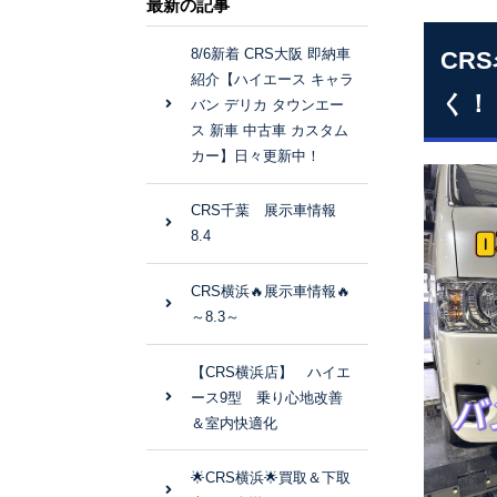
最新の記事
8/6新着 CRS大阪 即納車
CR
紹介【ハイエース キャラ
く！
バン デリカ タウンエー
ス 新車 中古車 カスタム
カー】日々更新中！
CRS千葉 展示車情報
8.4
CRS横浜🔥展示車情報🔥
～8.3～
【CRS横浜店】 ハイエ
ース9型 乗り心地改善
＆室内快適化
🌟CRS横浜🌟買取＆下取