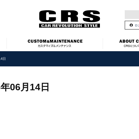
ロ
14日
5年06月14日