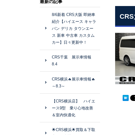
最新の記事
8/6新着 CRS大阪 即納車
CR
紹介【ハイエース キャラ
バン デリカ タウンエー
ス 新車 中古車 カスタム
カー】日々更新中！
CRS千葉 展示車情報
8.4
CRS横浜🔥展示車情報🔥
～8.3～
【CRS横浜店】 ハイエ
ース9型 乗り心地改善
＆室内快適化
🌟CRS横浜🌟買取＆下取