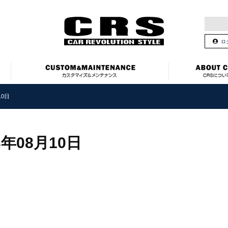
ロ
10日
3年08月10日