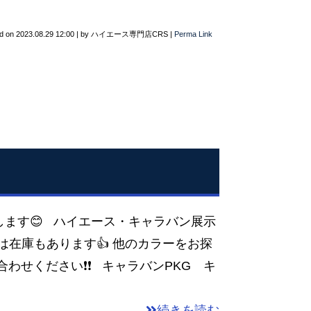
d on
2023.08.29 12:00
|
by
ハイエース専門店CRS
|
Perma Link
ます😊 ハイエース・キャラバン展示
は在庫もあります👍 他のカラーをお探
合わせください❗❗ キャラバンPKG キ
続きを読む