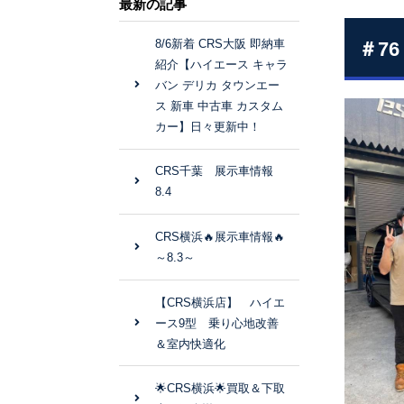
最新の記事
8/6新着 CRS大阪 即納車
＃7
紹介【ハイエース キャラ
バン デリカ タウンエー
ス 新車 中古車 カスタム
カー】日々更新中！
CRS千葉 展示車情報
8.4
CRS横浜🔥展示車情報🔥
～8.3～
【CRS横浜店】 ハイエ
ース9型 乗り心地改善
＆室内快適化
🌟CRS横浜🌟買取＆下取