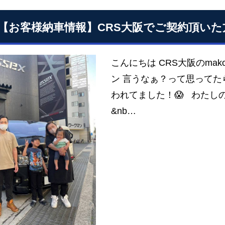
6【お客様納車情報】CRS大阪でご契約頂い
こんにちは CRS大阪のma
ン 言うなぁ？って思ってた
われてました！😱 わたし
&nb…