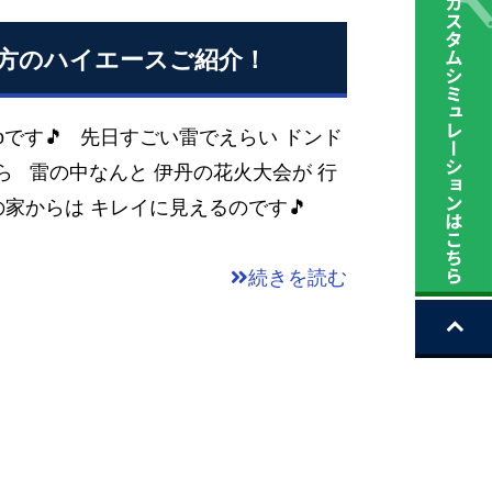
た方のハイエースご紹介！
koです🎵 先日すごい雷でえらい ドンド
ら 雷の中なんと 伊丹の花火大会が 行
の家からは キレイに見えるのです🎵
続きを読む