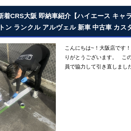
24新着CRS大阪 即納車紹介【ハイエース キャ
トン ランクル アルヴェル 新車 中古車 カス
こんにちは~！大阪店です
りがとうございます。 こ
員で協力して引き直しまし