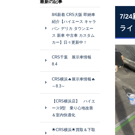
最新の記事
8/6新着 CRS大阪 即納車
7/
紹介【ハイエース キャラ
ライ
バン デリカ タウンエー
ス 新車 中古車 カスタム
カー】日々更新中！
CRS千葉 展示車情報
8.4
CRS横浜🔥展示車情報🔥
～8.3～
【CRS横浜店】 ハイエ
ース9型 乗り心地改善
＆室内快適化
🌟CRS横浜🌟買取＆下取