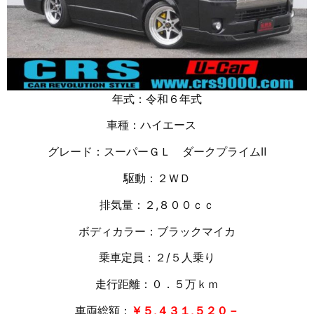
年式：令和６年式
車種：ハイエース
グレード：スーパーＧＬ ダークプライムⅡ
駆動：２ＷＤ
排気量：２,８００ｃｃ
ボディカラー：ブラックマイカ
乗車定員：２/５人乗り
走行距離：０．５万
ｋｍ
車両総額：
￥５,４３１,５２０－