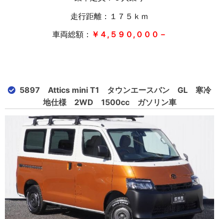
走行距離：１７５
ｋｍ
車両総額：
￥４,５９０,０００－
5897 Attics mini T1 タウンエースバン GL 寒冷
地仕様 2WD 1500cc ガソリン車