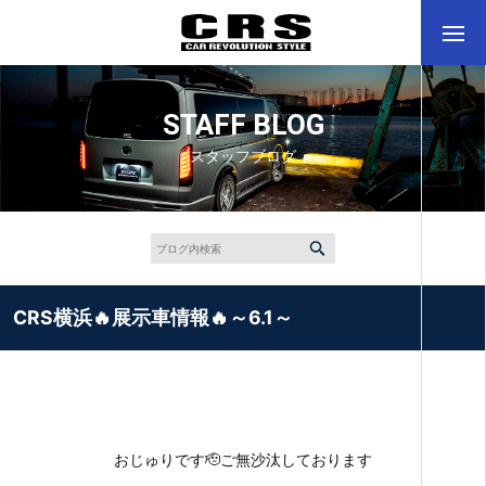
STAFF BLOG
スタッフブログ
CRS横浜🔥展示車情報🔥～6.1～
おじゅりです🫡ご無沙汰しております