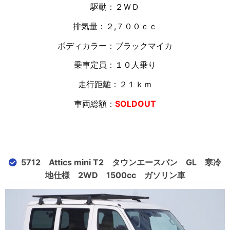
駆動：２ＷＤ
排気量：２,７００ｃｃ
ボディカラー：ブラックマイカ
乗車定員：１０人乗り
走行距離：２１
ｋｍ
車両総額：
SOLDOUT
5712 Attics mini T2 タウンエースバン GL 寒冷
地仕様 2WD 1500cc ガソリン車