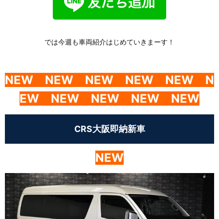
では今週も車両紹介はじめていきまーす！
NEW
NEW
NEW
NEW
NEW
N
EW
NEW
NEW NEW NEW
CRS大阪即納新車
NEW